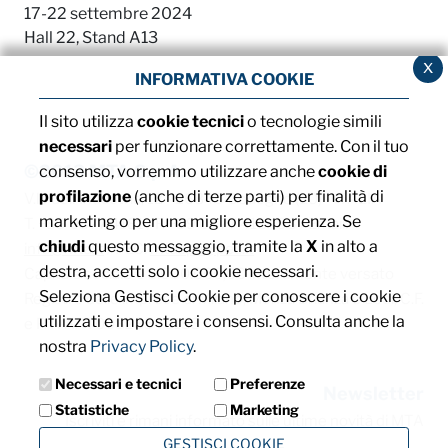
17-22 settembre 2024
Hall 22, Stand A13
x
INFORMATIVA COOKIE
Il sito utilizza
cookie tecnici
o tecnologie simili
necessari
per funzionare correttamente. Con il tuo
©2013 MTA S.p.A.
consenso, vorremmo utilizzare anche
cookie di
profilazione
(anche di terze parti) per finalità di
V.le dell'Industria, 12 - 26845 Codogno (LO) - ITALIA
marketing o per una migliore esperienza. Se
T. +39 0377 4181 / F. +39 0377 418493 / Email:
chiudi
questo messaggio, tramite la
X
in alto a
info@mta.it
/ PEC:
mtaspa@pec.it
destra, accetti solo i cookie necessari.
Capitale sociale € 8.000.000,00 interamente versato
Seleziona Gestisci Cookie per conoscere i cookie
Registro delle imprese di Milano, Monza Brianza e Lodi, C.F.
utilizzati e impostare i consensi. Consulta anche la
e P. IVA: IT00828540153
nostra
Privacy Policy
.
Necessari e tecnici
Preferenze
Newsletter
Statistiche
Marketing
Iscriviti e rimani informato sulle ultime novità di MTA
GESTISCI COOKIE