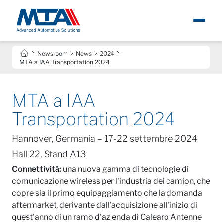
Chi siamo
Newsroom
News
2024
Eng
MTA a IAA Transportation 2024
Notizie
MTA a IAA
Prodotti
Transportation 2024
Hannover, Germania – 17-22 settembre 2024
Carriere
Hall 22, Stand A13
Contatti
Connettività:
una nuova gamma di tecnologie di
comunicazione wireless per l'industria dei camion, che
copre sia il primo equipaggiamento che la domanda
aftermarket, derivante dall'acquisizione all'inizio di
quest'anno di un ramo d'azienda di Calearo Antenne