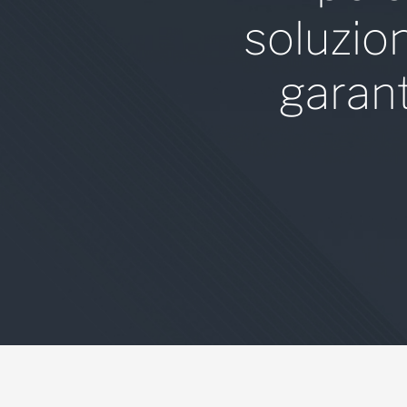
soluzio
garan