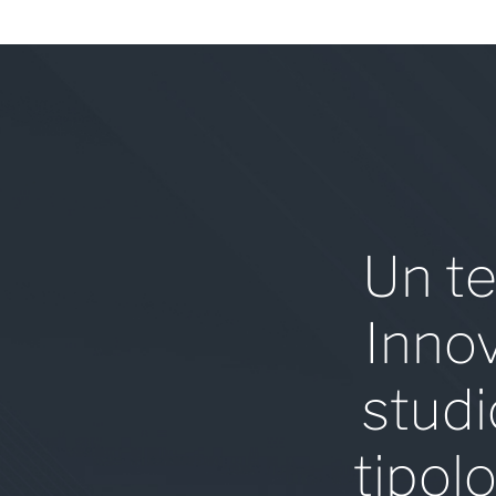
Un te
Innov
studi
tipolo