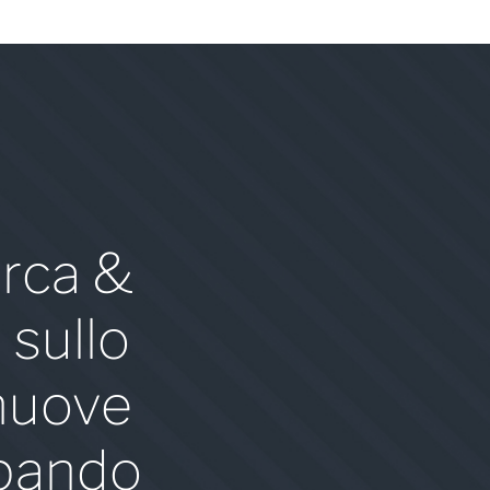
erca &
 sullo
 nuove
uppando