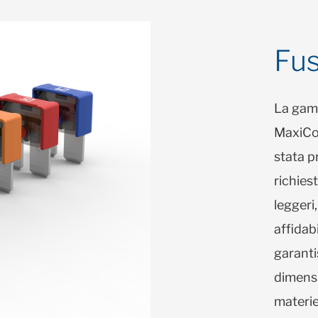
Fus
La gam
MaxiCo
stata p
richies
legger
affidab
garanti
dimensi
materie