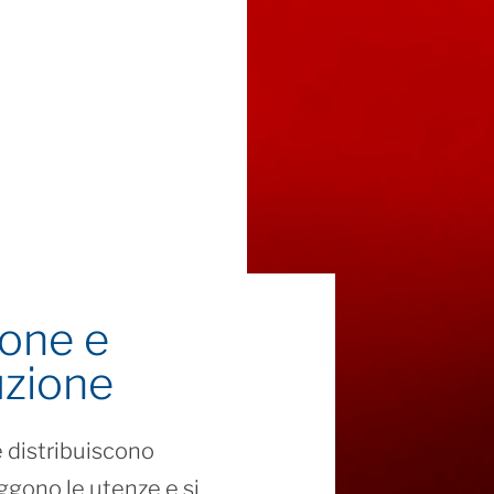
ione e
uzione
Display e
cruscotti
 distribuiscono
ggono le utenze e si