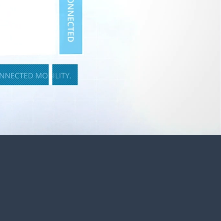
vità
oni precise e
n i sistemi