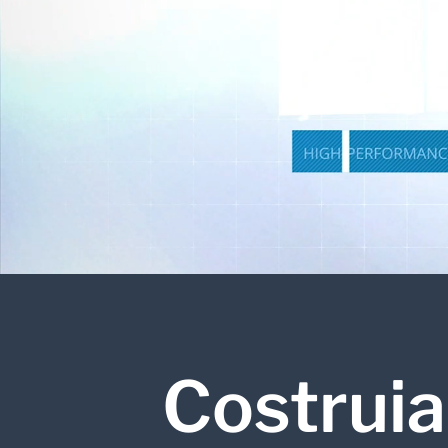
potenziano l’
APPROFONDISCI
Costruia