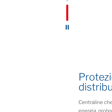
⏸
Protez
distrib
Centraline che
energia, prote