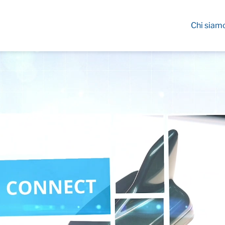
Chi siam
ficazione
Connettivi
gers ad alte
e ottimizzano
Antenne ad alte prest
 veicoli elettrici e ne