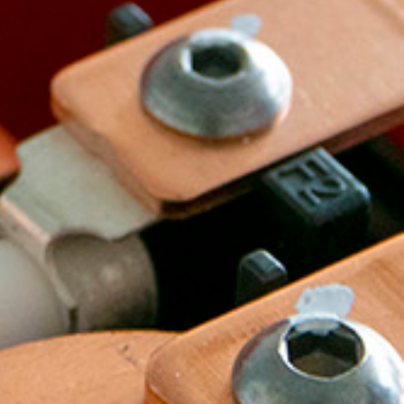
ologia
gibilità,
za di guida su