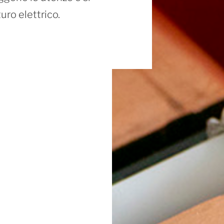
Design intuitivo, tecn
uro elettrico.
avanzata e massima leg
migliorando l’esperien
ogni tipo di veicolo.
APPROFONDISCI