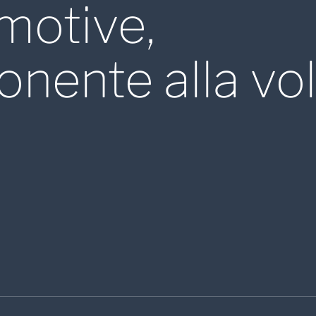
motive,
nente alla vol