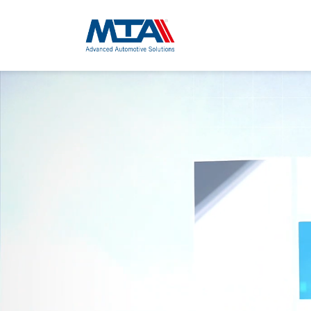
Elettri
On‑board char
prestazioni ch
l’efficienza dei