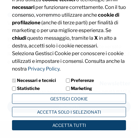
necessari
per funzionare correttamente. Con il tuo
©2013 MTA S.p.A.
consenso, vorremmo utilizzare anche
cookie di
profilazione
(anche di terze parti) per finalità di
V.le dell'Industria, 12 - 26845 Codogno (LO) - ITALIA
marketing o per una migliore esperienza. Se
T. +39 0377 4181 / F. +39 0377 418493 / Email:
chiudi
questo messaggio, tramite la
X
in alto a
info@mta.it
/ PEC:
mtaspa@pec.it
destra, accetti solo i cookie necessari.
Capitale sociale € 8.000.000,00 interamente versato
Seleziona Gestisci Cookie per conoscere i cookie
Registro delle imprese di Milano, Monza Brianza e Lodi, C.F.
utilizzati e impostare i consensi. Consulta anche la
e P. IVA: IT00828540153
nostra
Privacy Policy
.
Necessari e tecnici
Preferenze
Newsletter
Statistiche
Marketing
Iscriviti e rimani informato sulle ultime novità di MTA
GESTISCI COOKIE
ISCRIVITI
ACCETTA SOLO I SELEZIONATI
ACCETTA TUTTI
Privacy
Cookie Policy