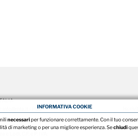
 ITALIA
INFORMATIVA COOKIE
Iscrivi
l:
info@mta.it
/ PEC:
mili
necessari
per funzionare correttamente. Con il tuo conse
 versato
alità di marketing o per una migliore esperienza. Se
chiudi
ques
 e Lodi, C.F. e P. IVA: