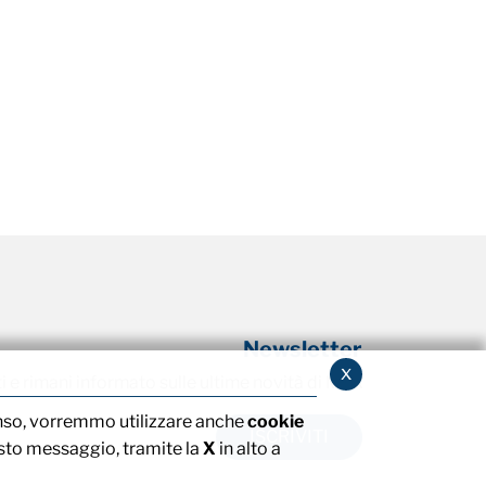
Newsletter
x
ti e rimani informato sulle ultime novità di MTA
nso, vorremmo utilizzare anche
cookie
ISCRIVITI
to messaggio, tramite la
X
in alto a