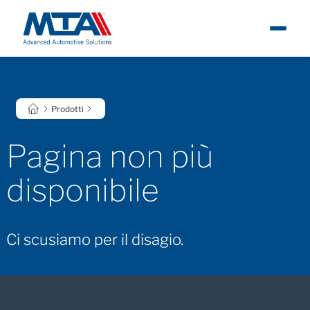
Chi siamo
Eng
Prodotti
Notizie
Pagina non più
Prodotti
disponibile
Carriere
Contatti
Ci scusiamo per il disagio.