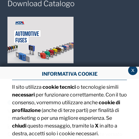
Download Catalogo
x
INFORMATIVA COOKIE
Il sito utilizza
cookie tecnici
o tecnologie simili
necessari
per funzionare correttamente. Con il tuo
©2013 MTA S.p.A.
consenso, vorremmo utilizzare anche
cookie di
profilazione
(anche di terze parti) per finalità di
V.le dell'Industria, 12 - 26845 Codogno (LO) - ITALIA
marketing o per una migliore esperienza. Se
T. +39 0377 4181 / F. +39 0377 418493 / Email:
chiudi
questo messaggio, tramite la
X
in alto a
info@mta.it
/ PEC:
mtaspa@pec.it
destra, accetti solo i cookie necessari.
Capitale sociale € 8.000.000,00 interamente versato