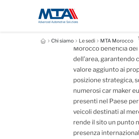
Fondata nel 2017 all’in
Free Trade Zone di Ke
Chi siamo
Le sedi
MTA Morocco
Morocco beneficia dei 
dell’area, garantendo 
valore aggiunto ai propr
posizione strategica, s
numerosi car maker eur
presenti nel Paese per
veicoli destinati al m
rende il sito un punto 
presenza internazional