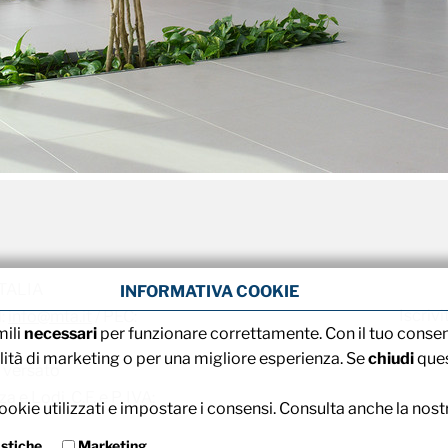
 ITALIA
INFORMATIVA COOKIE
Iscrivi
l:
info@mta.it
/ PEC:
mili
necessari
per funzionare correttamente. Con il tuo conse
alità di marketing o per una migliore esperienza. Se
chiudi
ques
 versato
 e Lodi, C.F. e P. IVA:
okie utilizzati e impostare i consensi. Consulta anche la nos
istiche
Marketing