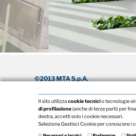
©2013 MTA S.p.A.
V.le dell'Industria, 12 - 26845 Codogno (LO) -
T. +39 0377 4181 / F. +39 0377 418493 / Emai
Il sito utilizza
cookie tecnici
o tecnologie si
mtaspa@pec.it
di profilazione
(anche di terze parti) per fin
Capitale sociale € 8.000.000,00 interamente
destra, accetti solo i cookie necessari.
Registro delle imprese di Milano, Monza Brianza
Seleziona Gestisci Cookie per conoscere i co
IT00828540153
Necessari e tecnici
Preferenze
Stat