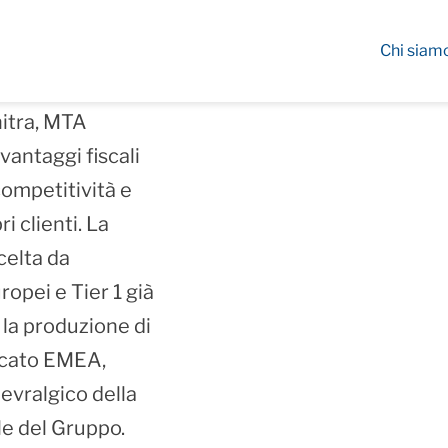
Chi siam
terno dell’Atlantic
nitra, MTA
vantaggi fiscali
competitività e
i clienti. La
celta da
opei e Tier 1 già
 la produzione di
ercato EMEA,
nevralgico della
e del Gruppo.