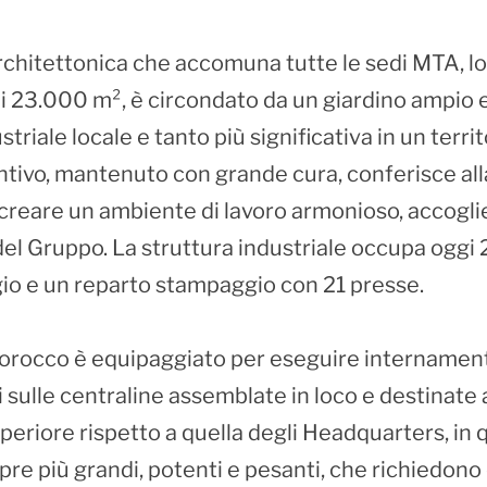
 architettonica che accomuna tutte le sedi MTA, lo
di 23.000 m², è circondato da un giardino ampio 
triale locale e tanto più significativa in un terri
tivo, mantenuto con grande cura, conferisce all
 creare un ambiente di lavoro armonioso, accogl
i del Gruppo. La struttura industriale occupa og
io e un reparto stampaggio con 21 presse.
orocco è equipaggiato per eseguire internamente t
sulle centraline assemblate in loco e destinate 
superiore rispetto a quella degli Headquarters, i
re più grandi, potenti e pesanti, che richiedono 