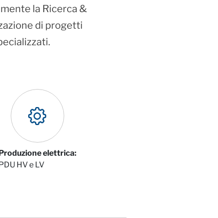
ralmente la Ricerca &
zzazione di progetti
ecializzati.
Produzione elettrica:
PDU HV e LV