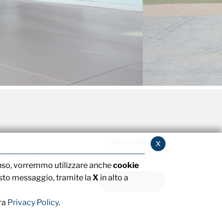
Newsletter
x
ti e rimani informato sulle ultime novità di MTA
nso, vorremmo utilizzare anche
cookie
to messaggio, tramite la
X
in alto a
ISCRIVITI
tra
Privacy Policy
.