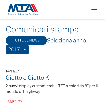
Chi siamo
Newsroom
Comunicati stampa
2017
Eng
Comunicati stampa
Notizie
Seleziona anno
TUTTE LE NEWS
2017
Prodotti
Carriere
14/11/17
Giotto e Giotto K
Contatti
2 nuovi display customizzabili TFT a colori da 8” per il
mondo off-highway
Leggi tutto