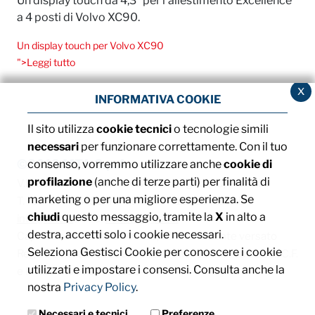
Un display touch da 4,3” per l’allestimento Excellence
a 4 posti di Volvo XC90.
Un display touch per Volvo XC90
">Leggi tutto
x
INFORMATIVA COOKIE
Il sito utilizza
cookie tecnici
o tecnologie simili
necessari
per funzionare correttamente. Con il tuo
©2013 MTA S.p.A.
consenso, vorremmo utilizzare anche
cookie di
profilazione
(anche di terze parti) per finalità di
V.le dell'Industria, 12 - 26845 Codogno (LO) - ITALIA
marketing o per una migliore esperienza. Se
T. +39 0377 4181 / F. +39 0377 418493 / Email:
chiudi
questo messaggio, tramite la
X
in alto a
info@mta.it
/ PEC:
mtaspa@pec.it
destra, accetti solo i cookie necessari.
Capitale sociale € 8.000.000,00 interamente versato
Seleziona Gestisci Cookie per conoscere i cookie
Registro delle imprese di Milano, Monza Brianza e Lodi, C.F.
utilizzati e impostare i consensi. Consulta anche la
e P. IVA: IT00828540153
nostra
Privacy Policy
.
Necessari e tecnici
Preferenze