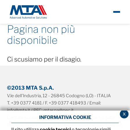
Pagina non più
Chi siamo
Carriere
Eng
disponibile
Notizie
Ci scusiamo per il disagio.
Prodotti
Carriere
©2013 MTA S.p.A.
V.le dell'Industria, 12 - 26845 Codogno (LO) - ITALIA
Contatti
T. +39 0377 4181 / F. +39 0377 418493 / Email:
info@mta.it
/ PEC:
mtaspa@pec.it
x
INFORMATIVA COOKIE
Capitale sociale € 8.000.000,00 interamente versato
Registro delle imprese di Milano, Monza Brianza e Lodi, C.F.
Il sito utilizza
cookie tecnici
o tecnologie simili