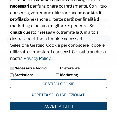
e P. IVA: IT00828540153
necessari
per funzionare correttamente. Con il tuo
consenso, vorremmo utilizzare anche
cookie di
profilazione
(anche di terze parti) per finalità di
Newsletter
marketing o per una migliore esperienza. Se
Iscriviti e rimani informato sulle ultime novità di MTA
chiudi
questo messaggio, tramite la
X
in alto a
destra, accetti solo i cookie necessari.
ISCRIVITI
Seleziona Gestisci Cookie per conoscere i cookie
utilizzati e impostare i consensi. Consulta anche la
nostra
Privacy Policy
.
Privacy
Cookie Policy
Necessari e tecnici
Preferenze
Statistiche
Marketing
GESTISCI COOKIE
ACCETTA SOLO I SELEZIONATI
ACCETTA TUTTI